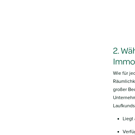
2. Wäh
Immob
Wie für j
Räumlichk
großer Be
Unternehm
Laufkundsc
Liegt
Verfü