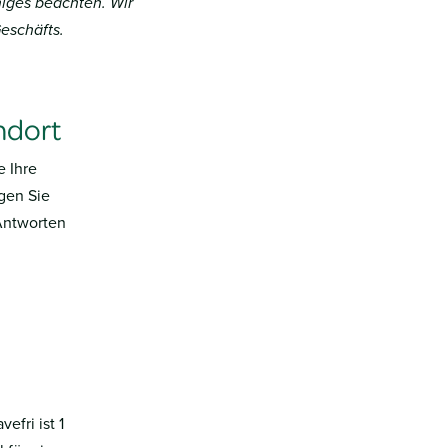
iges beachten. Wir
eschäfts.
ndort
e Ihre
gen Sie
 Antworten
efri ist 1